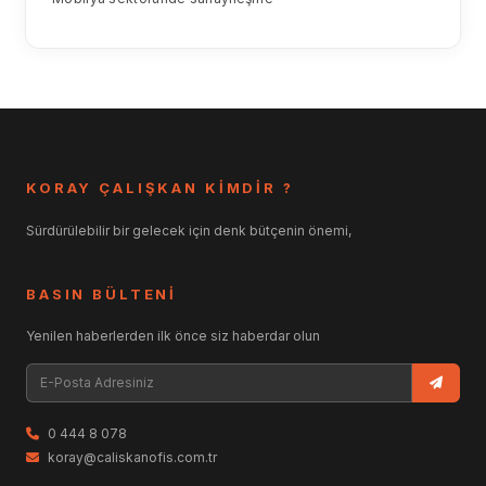
KORAY ÇALIŞKAN KİMDİR ?
Sürdürülebilir bir gelecek için denk bütçenin önemi,
BASIN BÜLTENİ
Yenilen haberlerden ilk önce siz haberdar olun
0 444 8 078
koray@caliskanofis.com.tr