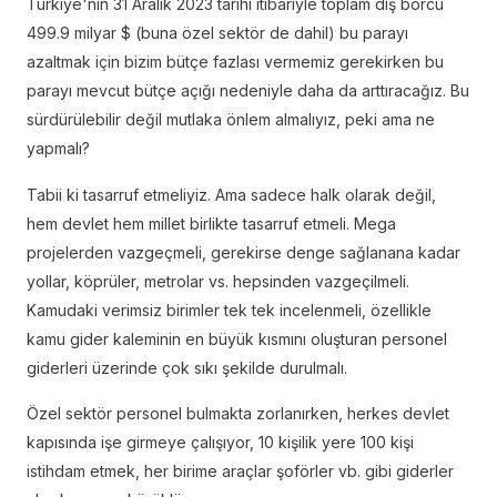
Türkiye'nin 31 Aralık 2023 tarihi itibariyle toplam dış borcu
499.9 milyar $ (buna özel sektör de dahil) bu parayı
azaltmak için bizim bütçe fazlası vermemiz gerekirken bu
parayı mevcut bütçe açığı nedeniyle daha da arttıracağız. Bu
sürdürülebilir değil mutlaka önlem almalıyız, peki ama ne
yapmalı?
Tabii ki tasarruf etmeliyiz. Ama sadece halk olarak değil,
hem devlet hem millet birlikte tasarruf etmeli. Mega
projelerden vazgeçmeli, gerekirse denge sağlanana kadar
yollar, köprüler, metrolar vs. hepsinden vazgeçilmeli.
Kamudaki verimsiz birimler tek tek incelenmeli, özellikle
kamu gider kaleminin en büyük kısmını oluşturan personel
giderleri üzerinde çok sıkı şekilde durulmalı.
Özel sektör personel bulmakta zorlanırken, herkes devlet
kapısında işe girmeye çalışıyor, 10 kişilik yere 100 kişi
istihdam etmek, her birime araçlar şoförler vb. gibi giderler